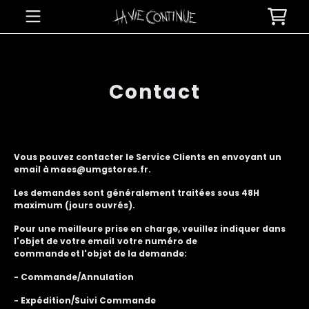
Aller au contenu
Panie
Contact
Vous pouvez contacter le Service Clients en envoyant un
email à maes@umgstores.fr
.
Les demandes sont généralement traitées sous 48H
maximum (jours ouvrés).
Pour une meilleure prise en charge, veuillez indiquer dans
l'objet de votre email
votre numéro de
commande
et
l'objet de la demande
:
- Commande/Annulation
- Expédition/Suivi Commande