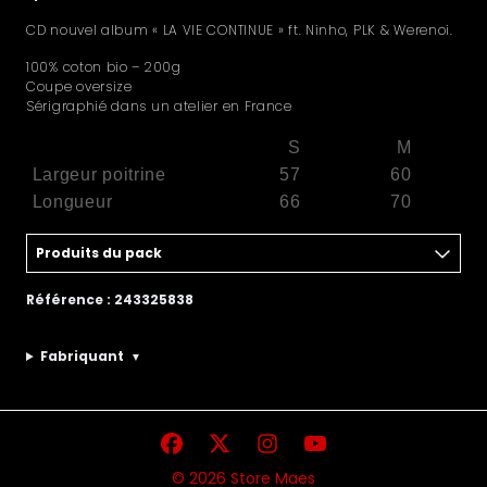
CD nouvel album « LA VIE CONTINUE » ft. Ninho, PLK & Werenoi.
100% coton bio – 200g
Coupe oversize
Sérigraphié dans un atelier en France
S
M
Largeur poitrine
57
60
Longueur
66
70
Produits du pack
Référence : 243325838
Fabriquant
▼
© 2026 Store Maes