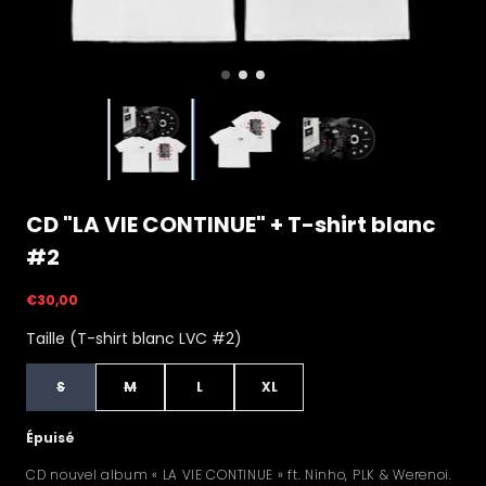
CD "LA VIE CONTINUE" + T-shirt blanc
#2
€30,00
Taille (T-shirt blanc LVC #2)
S
M
L
XL
Épuisé
CD nouvel album « LA VIE CONTINUE » ft. Ninho, PLK & Werenoi.