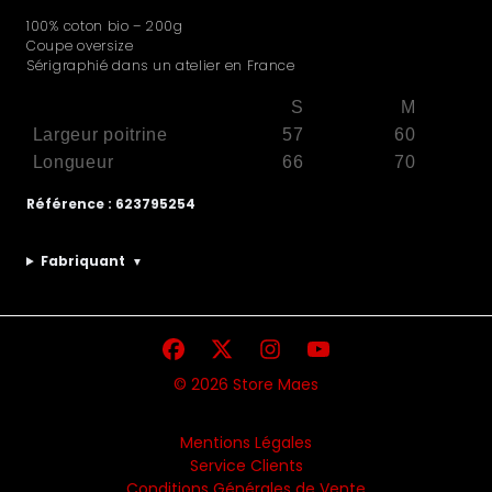
100% coton bio – 200g
Coupe oversize
Sérigraphié dans un atelier en France
S
M
Largeur poitrine
57
60
Longueur
66
70
Référence : 623795254
Fabriquant
▼
© 2026 Store Maes
Mentions Légales
Service Clients
Conditions Générales de Vente