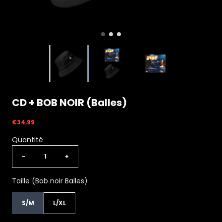
CD + BOB NOIR (Balles)
€34,99
Quantité
-
+
Taille (Bob noir Balles)
S/M
L/XL